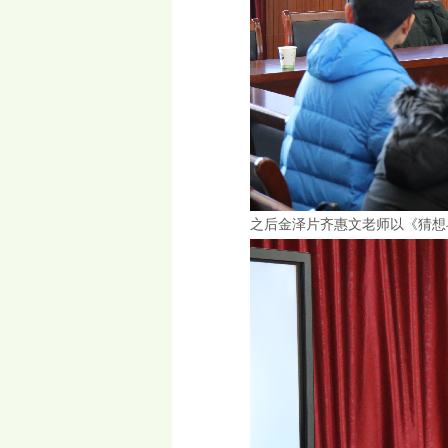
之后金泽片齐惠文老师以《猜想