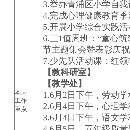
3.
举办青浦区小学自我
4.
完成心理健康教育季
5.
开展小学综合实践活
6.
三
1
值周班：“童心筑
节主题集会暨表彰庆祝
7.
少先队活动课：红领
【教科研室】
【教学处】
本周
1.6
月
2
日下午，劳动学
工作
2.6
月
4
日下午，心理学
重点
3.6
月
4
日下午，语文学
4.6
月
5
日，五年级质量