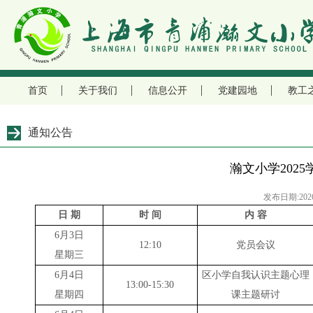
首页
关于我们
信息公开
党建园地
教工
通知公告
瀚文小学202
发布日期:2026
日 期
时 间
内 容
6
月
3
日
12:10
党员会议
星期三
6
月
4
日
区小学自我认识主题心理
13:00-15:30
星期四
课主题研讨