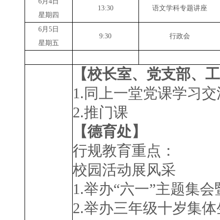
6
月
4
日
13:30
语文学科专题讲座
星期四
6
月
5
日
9:30
行政会
星期五
【校长室、党支部、工
1.同上一堂党课学习
2.推门课
【德育处】
行规教育重点：
校园活动展风采
1.
举办“六一”主题集
2.
举办三年级十岁集体